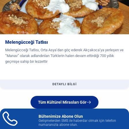
Melengücceği Tatlısı
Melengücceği Tatlısı, Orta Asya’dan göç ederek Akçakoca’ya yerleşen ve
“Manav” olarak adlandırılan Türklerin halen devam ettirdiği 700 yıllık
geçmişe sahip bir lezzettir
DETAYLI BİLGİ
Tüm Kültürel Mirasları Gör
Bültenimize Abone Olun
Gelişmelerden SMS ile haberdar olmak için telefon
numaranızla abone olun.