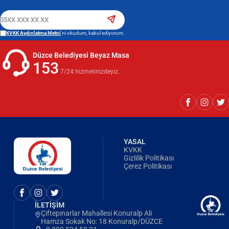
KVKK Aydınlatma Metni
'ni okudum, kabul ediyorum.
Düzce Belediyesi Beyaz Masa
153
7/24 hizmetinizdeyiz.
YASAL
KVKK
Gizlilik Politikası
Çerez Politikası
İLETİŞİM
Çiftepınarlar Mahallesi Konuralp Ali
Hamza Sokak No: 18 Konuralp/DÜZCE