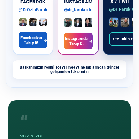
X / TWITTE
FACEBOOK
INSTAGRAM
@Dr_Faruk_Ozl
@DrOzluFaruk
@dr_farukozlu
Facebook'ta
Instagram'da
X'te Takip Et
→
→
→
Takip Et
Takip Et
Başkanımızın resmî sosyal medya hesaplarından güncel
gelişmeleri takip edin
“
SÖZ SİZDE